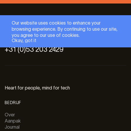
Our website uses cookies to enhance your
browsing experience. By continuing to use our site,
you agree to our use of cookies.
hello@baseflow.com
Okay, got it
Okay, got it
+31 (0)53 203 2429
Heart for people, mind for tech
BEDRIJF
Over
Aanpak
Journal